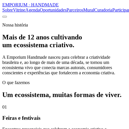
EMPORIUM
·
HANDMADE
Sobre
Vitrine
Agenda
Oportunidades
Parceiros
Mural
Curadoria
Participa
Nossa história
Mais de 12 anos cultivando
um ecossistema criativo.
A Emporium Handmade nasceu para celebrar a criatividade
brasileira e, ao longo de mais de uma década, se tornou um
ecossistema vivo que conecta marcas autorais, consumidores
conscientes e experiências que fortalecem a economia criativa.
O que fazemos
Um ecossistema, muitas formas de viver.
0
1
Feiras e festivais