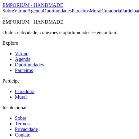
EMPORIUM
·
HANDMADE
Sobre
Vitrine
Agenda
Oportunidades
Parceiros
Mural
Curadoria
Participa
EMPORIUM
·
HANDMADE
Onde criatividade, conexões e oportunidades se encontram.
Explore
Vitrine
Agenda
Oportunidades
Parceiros
Participe
Curadoria
Mural
Institucional
Sobre
Termos
Privacidade
Contato