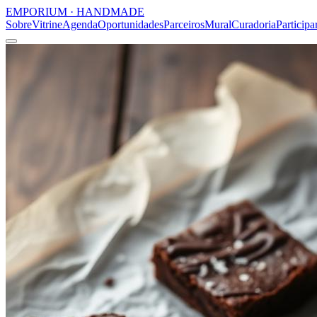
EMPORIUM
·
HANDMADE
Sobre
Vitrine
Agenda
Oportunidades
Parceiros
Mural
Curadoria
Participa